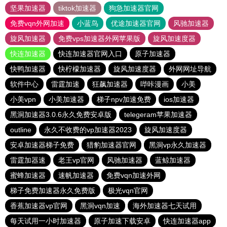
坚果加速器
tiktok加速器
狗急加速器官网
免费vqn外网加速
小蓝鸟
优途加速器官网
风驰加速器
旋风加速器
免费vps加速器外网苹果版
旋风加速度器
快连加速器
快连加速器官网入口
原子加速器
快鸭加速器
快柠檬加速器
旋风加速度器
外网网址导航
软件中心
雷霆加速
狂飙加速器
哔咔漫画
小美
小美vpn
小美加速器
梯子npv加速免费
ios加速器
黑洞加速器3.0.6永久免费安卓版
telegeram苹果加速器
outline
永久不收费的vp加速器2023
旋风加速度器
安卓加速器梯子免费
猎豹加速器官网
黑洞vp永久加速器
雷霆加器速
老王vp官网
风驰加速器
蓝鲸加速器
蜜蜂加速器
速帆加速器
免费vqn加速外网
梯子免费加速器永久免费版
极光vqn官网
香蕉加速器vp官网
黑洞vqn加速
海外加速器七天试用
每天试用一小时加速器
原子加速下载安卓
快连加速器app