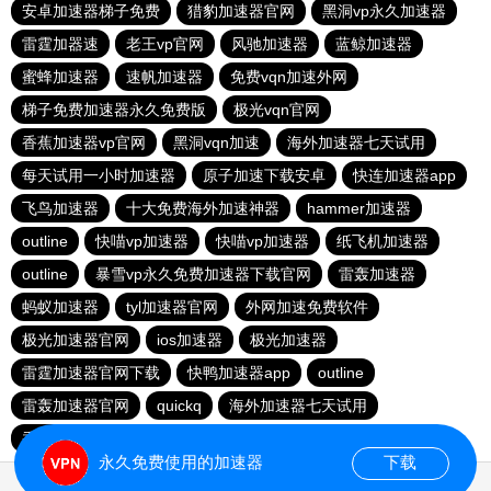
安卓加速器梯子免费
猎豹加速器官网
黑洞vp永久加速器
雷霆加器速
老王vp官网
风驰加速器
蓝鲸加速器
蜜蜂加速器
速帆加速器
免费vqn加速外网
梯子免费加速器永久免费版
极光vqn官网
香蕉加速器vp官网
黑洞vqn加速
海外加速器七天试用
每天试用一小时加速器
原子加速下载安卓
快连加速器app
飞鸟加速器
十大免费海外加速神器
hammer加速器
outline
快喵vp加速器
快喵vp加速器
纸飞机加速器
outline
暴雪vp永久免费加速器下载官网
雷轰加速器
蚂蚁加速器
tyl加速器官网
外网加速免费软件
极光加速器官网
ios加速器
极光加速器
雷霆加速器官网下载
快鸭加速器app
outline
雷轰加速器官网
quickq
海外加速器七天试用
香蕉加速器官网
永久免费使用的加速器
下载