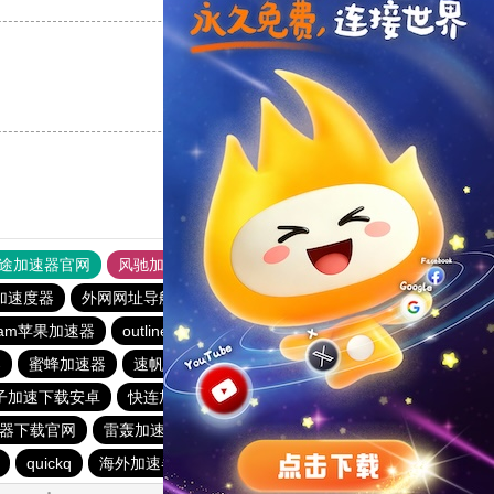
支持
[0]
反对
[0]
途加速器官网
风驰加速器
旋风加速器
加速度器
外网网址导航
软件中心
雷霆加速
狂飙加速器
eram苹果加速器
outline
永久不收费的vp加速器2023
器
蜜蜂加速器
速帆加速器
免费vqn加速外网
子加速下载安卓
快连加速器app
飞鸟加速器
速器下载官网
雷轰加速器
蚂蚁加速器
tyl加速器官网
quickq
海外加速器七天试用
香蕉加速器官网