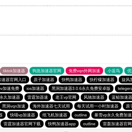
tiktok加速器
狗急加速器官网
免费vqn外网加速
小蓝鸟
优
加速器官网入口
原子加速器
快鸭加速器
快柠檬加速器
旋风
pv加速免费
ios加速器
黑洞加速器3.0.6永久免费安卓版
teleg
p永久加速器
雷霆加器速
老王vp官网
风驰加速器
蓝鲸加速
黑洞vqn加速
海外加速器七天试用
每天试用一小时加速器
原
器
快喵vp加速器
纸飞机加速器
outline
暴雪vp永久免费加
雷霆加速器官网下载
快鸭加速器app
outline
雷轰加速器官网