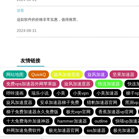
游客
这款软件的价格非常实惠，值得推荐。
2024-08-31
友情链接
网站地图
QuickQ
旋风加速度器
旋风加速
坚果加速器
免费vps加速器外网苹果版
旋风加速度器
快连加速器
快连
哔咔漫画
瑞乐小说
小美
小美vpn
小美加速器
梯子n
旋风加速度器
安卓加速器梯子免费
猎豹加速器官网
黑洞v
梯子免费加速器永久免费版
极光vqn官网
香蕉加速器vp官网
十大免费海外加速神器
hammer加速器
outline
快喵vp加速
外网加速免费软件
极光加速器官网
ios加速器
极光加速器