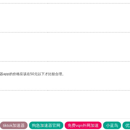
器app的价格应该在50元以下才比较合理。
tiktok加速器
狗急加速器官网
免费vqn外网加速
小蓝鸟
优