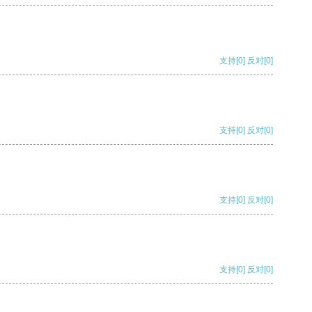
支持
[0]
反对
[0]
支持
[0]
反对
[0]
支持
[0]
反对
[0]
支持
[0]
反对
[0]