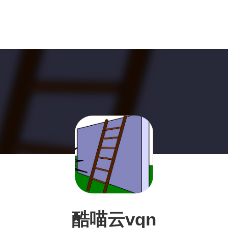
酷喵云vqn