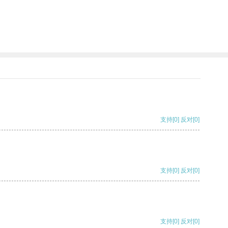
支持
[0]
反对
[0]
支持
[0]
反对
[0]
支持
[0]
反对
[0]