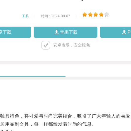
工具
|
时间：2024-08-07
|
卓下载
苹果下载
安卓市场，安全绿色
具特色，将可爱与时尚完美结合，吸引了广大年轻人的喜爱
居用品到文具，每一样都散发着时尚的气息。