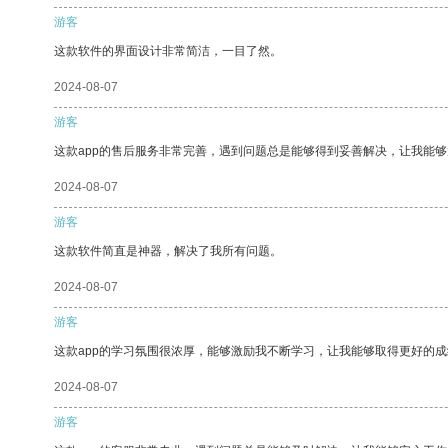
游客
这款软件的界面设计非常简洁，一目了然。
2024-08-07
游客
这款app的售后服务非常完善，遇到问题总是能够得到妥善解决，让我能
2024-08-07
游客
这款软件简直是神器，解决了我所有问题。
2024-08-07
游客
这款app的学习氛围很浓厚，能够激励我不断学习，让我能够取得更好的成
2024-08-07
游客