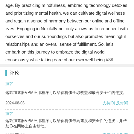
age. By practicing mindfulness, embracing technology detoxes,
and prioritizing mental health, we can cultivate digital wellness
and regain a sense of harmony between our online and offline
lives. Engaging in Nexitally not only allows us to reconnect with
ourselves and our surroundings but also promotes meaningful
relationships and an overall sense of fulfillment. So, let's
embark on this journey to embrace the digital world
consciously while taking care of our own well-being.#3#
评论
游客
这款加速器VPM应用程序可以给你提供全球覆盖和最高安全性的连接。
2024-08-03
支持
[0]
反对
[0]
游客
这款加速器VPM应用程序可以给你提供最高速度和安全性的连接，并帮
助你在网络上自由移动。