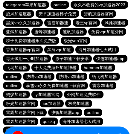
telegeram苹果加速器
outline
永久不收费的vp加速器2023
旋风加速度器
安卓加速器梯子免费
猎豹加速器官网
黑洞vp永久加速器
雷霆加器速
老王vp官网
风驰加速器
蓝鲸加速器
蜜蜂加速器
速帆加速器
免费vqn加速外网
梯子免费加速器永久免费版
极光vqn官网
香蕉加速器vp官网
黑洞vqn加速
海外加速器七天试用
每天试用一小时加速器
原子加速下载安卓
快连加速器app
飞鸟加速器
十大免费海外加速神器
hammer加速器
outline
快喵vp加速器
快喵vp加速器
纸飞机加速器
outline
暴雪vp永久免费加速器下载官网
雷轰加速器
蚂蚁加速器
tyl加速器官网
外网加速免费软件
极光加速器官网
ios加速器
极光加速器
雷霆加速器官网下载
快鸭加速器app
outline
雷轰加速器官网
quickq
海外加速器七天试用
香蕉加速器官网