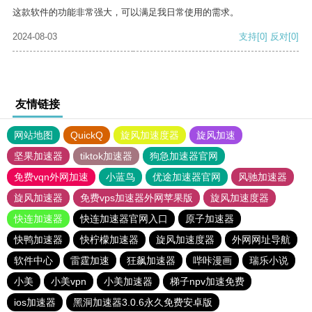
这款软件的功能非常强大，可以满足我日常使用的需求。
2024-08-03
支持
[0]
反对
[0]
友情链接
网站地图
QuickQ
旋风加速度器
旋风加速
坚果加速器
tiktok加速器
狗急加速器官网
免费vqn外网加速
小蓝鸟
优途加速器官网
风驰加速器
旋风加速器
免费vps加速器外网苹果版
旋风加速度器
快连加速器
快连加速器官网入口
原子加速器
快鸭加速器
快柠檬加速器
旋风加速度器
外网网址导航
软件中心
雷霆加速
狂飙加速器
哔咔漫画
瑞乐小说
小美
小美vpn
小美加速器
梯子npv加速免费
ios加速器
黑洞加速器3.0.6永久免费安卓版