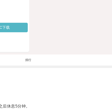
PC下载
排行
之后休息5分钟。