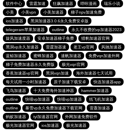
软件中心
雷霆加速
狂飙加速器
哔咔漫画
瑞乐小说
小美
小美vpn
小美加速器
梯子npv加速免费
ios加速器
黑洞加速器3.0.6永久免费安卓版
telegeram苹果加速器
outline
永久不收费的vp加速器2023
旋风加速度器
安卓加速器梯子免费
猎豹加速器官网
黑洞vp永久加速器
雷霆加器速
老王vp官网
风驰加速器
蓝鲸加速器
蜜蜂加速器
速帆加速器
免费vqn加速外网
梯子免费加速器永久免费版
极光vqn官网
香蕉加速器vp官网
黑洞vqn加速
海外加速器七天试用
每天试用一小时加速器
原子加速下载安卓
快连加速器app
飞鸟加速器
十大免费海外加速神器
hammer加速器
outline
快喵vp加速器
快喵vp加速器
纸飞机加速器
outline
暴雪vp永久免费加速器下载官网
雷轰加速器
蚂蚁加速器
tyl加速器官网
外网加速免费软件
极光加速器官网
ios加速器
极光加速器