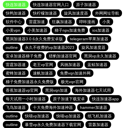
快连加速器
快连加速器官网入口
原子加速器
快鸭加速器
快柠檬加速器
旋风加速度器
外网网址导航
软件中心
雷霆加速
狂飙加速器
哔咔漫画
小美
小美vpn
小美加速器
梯子npv加速免费
ios加速器
黑洞加速器3.0.6永久免费安卓版
telegeram苹果加速器
outline
永久不收费的vp加速器2023
旋风加速度器
安卓加速器梯子免费
猎豹加速器官网
黑洞vp永久加速器
雷霆加器速
老王vp官网
风驰加速器
蓝鲸加速器
蜜蜂加速器
速帆加速器
免费vqn加速外网
梯子免费加速器永久免费版
极光vqn官网
香蕉加速器vp官网
黑洞vqn加速
海外加速器七天试用
每天试用一小时加速器
原子加速下载安卓
快连加速器app
飞鸟加速器
十大免费海外加速神器
hammer加速器
outline
快喵vp加速器
快喵vp加速器
纸飞机加速器
outline
暴雪vp永久免费加速器下载官网
雷轰加速器