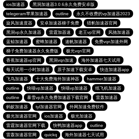
ios加速器
黑洞加速器3.0.6永久免费安卓版
telegeram苹果加速器
outline
永久不收费的vp加速器2023
旋风加速度器
安卓加速器梯子免费
猎豹加速器官网
黑洞vp永久加速器
雷霆加器速
老王vp官网
风驰加速器
蓝鲸加速器
蜜蜂加速器
速帆加速器
免费vqn加速外网
梯子免费加速器永久免费版
极光vqn官网
香蕉加速器vp官网
黑洞vqn加速
海外加速器七天试用
每天试用一小时加速器
原子加速下载安卓
快连加速器app
飞鸟加速器
十大免费海外加速神器
hammer加速器
outline
快喵vp加速器
快喵vp加速器
纸飞机加速器
outline
暴雪vp永久免费加速器下载官网
雷轰加速器
蚂蚁加速器
tyl加速器官网
外网加速免费软件
极光加速器官网
ios加速器
极光加速器
雷霆加速器官网下载
快鸭加速器app
outline
雷轰加速器官网
quickq
海外加速器七天试用