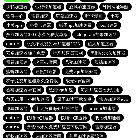
快鸭加速器
快柠檬加速器
旋风加速度器
外网网址导航
软件中心
雷霆加速
狂飙加速器
哔咔漫画
小美
小美vpn
小美加速器
梯子npv加速免费
ios加速器
黑洞加速器3.0.6永久免费安卓版
telegeram苹果加速器
outline
永久不收费的vp加速器2023
旋风加速度器
安卓加速器梯子免费
猎豹加速器官网
黑洞vp永久加速器
雷霆加器速
老王vp官网
风驰加速器
蓝鲸加速器
蜜蜂加速器
速帆加速器
免费vqn加速外网
梯子免费加速器永久免费版
极光vqn官网
香蕉加速器vp官网
黑洞vqn加速
海外加速器七天试用
每天试用一小时加速器
原子加速下载安卓
快连加速器app
飞鸟加速器
十大免费海外加速神器
hammer加速器
outline
快喵vp加速器
快喵vp加速器
纸飞机加速器
outline
暴雪vp永久免费加速器下载官网
雷轰加速器
蚂蚁加速器
tyl加速器官网
外网加速免费软件