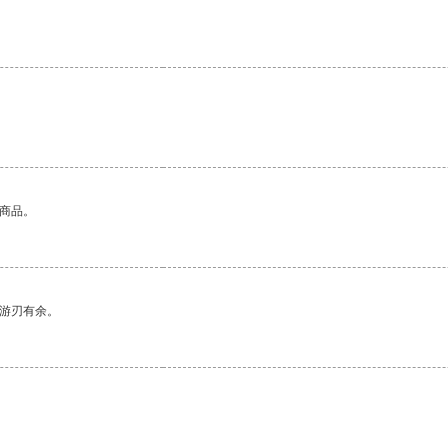
。
的商品。
中游刃有余。