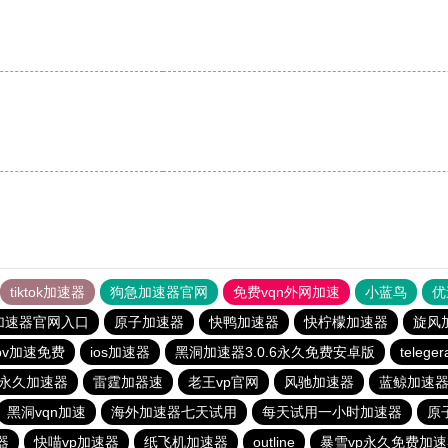
tiktok加速器
狗急加速器官网
免费vqn外网加速
小蓝鸟
优
加速器官网入口
原子加速器
快鸭加速器
快柠檬加速器
旋风
pv加速免费
ios加速器
黑洞加速器3.0.6永久免费安卓版
teleg
p永久加速器
雷霆加器速
老王vp官网
风驰加速器
蓝鲸加速
黑洞vqn加速
海外加速器七天试用
每天试用一小时加速器
原
器
快喵vp加速器
纸飞机加速器
outline
暴雪vp永久免费加