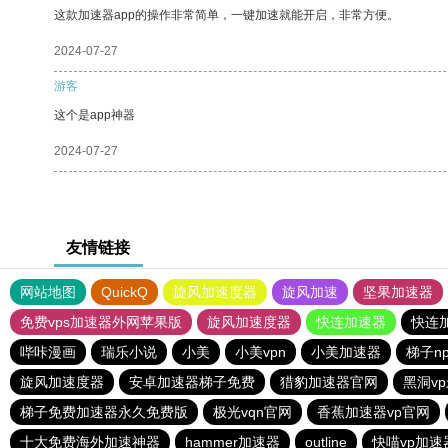
这款加速器app的操作非常简单，一键加速就能开启，非常方便。
2024-07-27
游客
这个是app神器
2024-07-27
友情链接
网站地图
QuickQ
旋风加速度器
旋风加速
坚果加速器
免费vps加速器外网苹果版
旋风加速度器
快连加速器
快连
哔咔漫画
瑞乐小说
小美
小美vpn
小美加速器
梯子n
旋风加速度器
安卓加速器梯子免费
猎豹加速器官网
黑洞v
梯子免费加速器永久免费版
极光vqn官网
香蕉加速器vp官网
十大免费海外加速神器
hammer加速器
outline
快喵vp加速