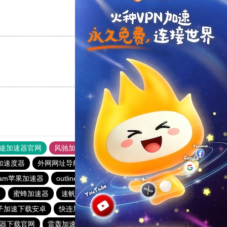
支持
[0]
反对
[0]
支持
[0]
反对
[0]
途加速器官网
风驰加速器
旋风加速器
加速度器
外网网址导航
软件中心
雷霆加速
狂飙加速器
eram苹果加速器
outline
永久不收费的vp加速器2023
器
蜜蜂加速器
速帆加速器
免费vqn加速外网
子加速下载安卓
快连加速器app
飞鸟加速器
速器下载官网
雷轰加速器
蚂蚁加速器
tyl加速器官网