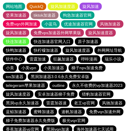
网站地图
QuickQ
旋风加速度器
旋风加速
坚果加速器
tiktok加速器
狗急加速器官网
免费vqn外网加速
小蓝鸟
优途加速器官网
风驰加速器
旋风加速器
免费vps加速器外网苹果版
旋风加速度器
快连加速器
快连加速器官网入口
原子加速器
快鸭加速器
快柠檬加速器
旋风加速度器
外网网址导航
软件中心
雷霆加速
狂飙加速器
哔咔漫画
瑞乐小说
小美
小美vpn
小美加速器
梯子npv加速免费
ios加速器
黑洞加速器3.0.6永久免费安卓版
telegeram苹果加速器
outline
永久不收费的vp加速器2023
旋风加速度器
安卓加速器梯子免费
猎豹加速器官网
黑洞vp永久加速器
雷霆加器速
老王vp官网
风驰加速器
蓝鲸加速器
蜜蜂加速器
速帆加速器
免费vqn加速外网
梯子免费加速器永久免费版
极光vqn官网
香蕉加速器vp官网
黑洞vqn加速
海外加速器七天试用