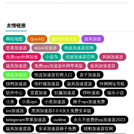
友情链接
网站地图
QuickQ
旋风加速度器
旋风加速
坚果加速器
tiktok加速器
狗急加速器官网
免费vqn外网加速
小蓝鸟
优途加速器官网
风驰加速器
旋风加速器
免费vps加速器外网苹果版
旋风加速度器
快连加速器
快连加速器官网入口
原子加速器
快鸭加速器
快柠檬加速器
旋风加速度器
外网网址导航
软件中心
雷霆加速
狂飙加速器
哔咔漫画
瑞乐小说
小美
小美vpn
小美加速器
梯子npv加速免费
ios加速器
黑洞加速器3.0.6永久免费安卓版
telegeram苹果加速器
outline
永久不收费的vp加速器2023
旋风加速度器
安卓加速器梯子免费
猎豹加速器官网