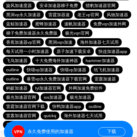
旋风加速度器
安卓加速器梯子免费
猎豹加速器官网
黑洞vp永久加速器
雷霆加器速
老王vp官网
风驰加速器
蓝鲸加速器
蜜蜂加速器
速帆加速器
免费vqn加速外网
梯子免费加速器永久免费版
极光vqn官网
香蕉加速器vp官网
黑洞vqn加速
海外加速器七天试用
每天试用一小时加速器
原子加速下载安卓
快连加速器app
飞鸟加速器
十大免费海外加速神器
hammer加速器
outline
快喵vp加速器
快喵vp加速器
纸飞机加速器
outline
暴雪vp永久免费加速器下载官网
雷轰加速器
蚂蚁加速器
tyl加速器官网
外网加速免费软件
极光加速器官网
ios加速器
极光加速器
雷霆加速器官网下载
快鸭加速器app
outline
雷轰加速器官网
quickq
海外加速器七天试用
香蕉加速器官网
永久免费使用的加速器
下载