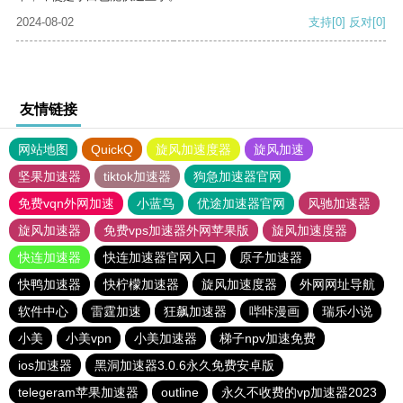
2024-08-02
支持
[0]
反对
[0]
友情链接
网站地图
QuickQ
旋风加速度器
旋风加速
坚果加速器
tiktok加速器
狗急加速器官网
免费vqn外网加速
小蓝鸟
优途加速器官网
风驰加速器
旋风加速器
免费vps加速器外网苹果版
旋风加速度器
快连加速器
快连加速器官网入口
原子加速器
快鸭加速器
快柠檬加速器
旋风加速度器
外网网址导航
软件中心
雷霆加速
狂飙加速器
哔咔漫画
瑞乐小说
小美
小美vpn
小美加速器
梯子npv加速免费
ios加速器
黑洞加速器3.0.6永久免费安卓版
telegeram苹果加速器
outline
永久不收费的vp加速器2023