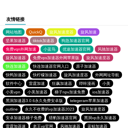
友情链接
网站地图
QuickQ
旋风加速度器
旋风加速
坚果加速器
tiktok加速器
狗急加速器官网
免费vqn外网加速
小蓝鸟
优途加速器官网
风驰加速器
旋风加速器
免费vps加速器外网苹果版
旋风加速度器
快连加速器
快连加速器官网入口
原子加速器
快鸭加速器
快柠檬加速器
旋风加速度器
外网网址导航
软件中心
雷霆加速
狂飙加速器
哔咔漫画
小美
小美vpn
小美加速器
梯子npv加速免费
ios加速器
黑洞加速器3.0.6永久免费安卓版
telegeram苹果加速器
outline
永久不收费的vp加速器2023
旋风加速度器
安卓加速器梯子免费
猎豹加速器官网
黑洞vp永久加速器
雷霆加器速
老王vp官网
风驰加速器
蓝鲸加速器