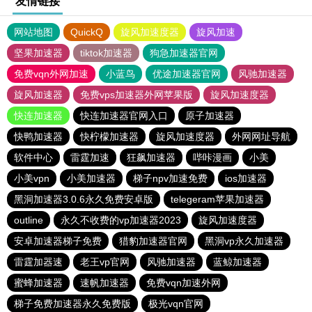
友情链接
网站地图
QuickQ
旋风加速度器
旋风加速
坚果加速器
tiktok加速器
狗急加速器官网
免费vqn外网加速
小蓝鸟
优途加速器官网
风驰加速器
旋风加速器
免费vps加速器外网苹果版
旋风加速度器
快连加速器
快连加速器官网入口
原子加速器
快鸭加速器
快柠檬加速器
旋风加速度器
外网网址导航
软件中心
雷霆加速
狂飙加速器
哔咔漫画
小美
小美vpn
小美加速器
梯子npv加速免费
ios加速器
黑洞加速器3.0.6永久免费安卓版
telegeram苹果加速器
outline
永久不收费的vp加速器2023
旋风加速度器
安卓加速器梯子免费
猎豹加速器官网
黑洞vp永久加速器
雷霆加器速
老王vp官网
风驰加速器
蓝鲸加速器
蜜蜂加速器
速帆加速器
免费vqn加速外网
梯子免费加速器永久免费版
极光vqn官网