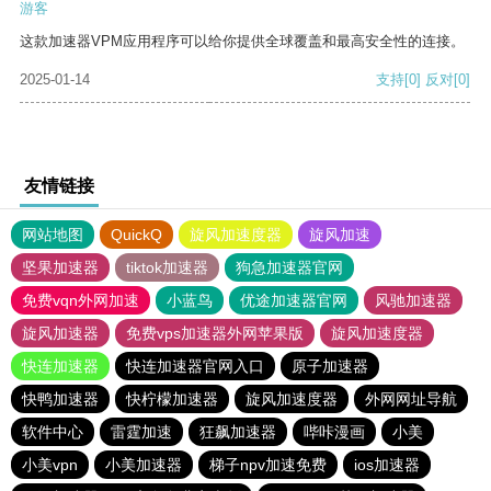
游客
这款加速器VPM应用程序可以给你提供全球覆盖和最高安全性的连接。
2025-01-14
支持
[0]
反对
[0]
友情链接
网站地图
QuickQ
旋风加速度器
旋风加速
坚果加速器
tiktok加速器
狗急加速器官网
免费vqn外网加速
小蓝鸟
优途加速器官网
风驰加速器
旋风加速器
免费vps加速器外网苹果版
旋风加速度器
快连加速器
快连加速器官网入口
原子加速器
快鸭加速器
快柠檬加速器
旋风加速度器
外网网址导航
软件中心
雷霆加速
狂飙加速器
哔咔漫画
小美
小美vpn
小美加速器
梯子npv加速免费
ios加速器