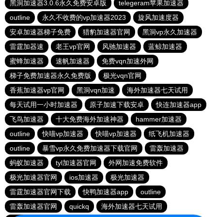
黑洞加速器3.0.6永久免费安卓版
telegeram苹果加速器
outline
永久不收费的vp加速器2023
旋风加速度器
安卓加速器梯子免费
猎豹加速器官网
黑洞vp永久加速器
雷霆加器速
老王vp官网
风驰加速器
蓝鲸加速器
蜜蜂加速器
速帆加速器
免费vqn加速外网
梯子免费加速器永久免费版
极光vqn官网
香蕉加速器vp官网
黑洞vqn加速
海外加速器七天试用
每天试用一小时加速器
原子加速下载安卓
快连加速器app
飞鸟加速器
十大免费海外加速神器
hammer加速器
outline
快喵vp加速器
快喵vp加速器
纸飞机加速器
outline
暴雪vp永久免费加速器下载官网
雷轰加速器
蚂蚁加速器
tyl加速器官网
外网加速免费软件
极光加速器官网
ios加速器
极光加速器
雷霆加速器官网下载
快鸭加速器app
outline
雷轰加速器官网
quickq
海外加速器七天试用