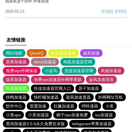
我喜欢这个软件 作者加油
2025-01-13
支持
[0]
反对
[0]
友情链接
网站地图
QuickQ
旋风加速度器
旋风加速
坚果加速器
tiktok加速器
狗急加速器官网
免费vqn外网加速
小蓝鸟
优途加速器官网
风驰加速器
旋风加速器
免费vps加速器外网苹果版
旋风加速度器
快连加速器
快连加速器官网入口
原子加速器
快鸭加速器
快柠檬加速器
旋风加速度器
外网网址导航
软件中心
雷霆加速
狂飙加速器
哔咔漫画
小美
小美vpn
小美加速器
梯子npv加速免费
ios加速器
黑洞加速器3.0.6永久免费安卓版
telegeram苹果加速器