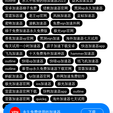
outline
永久不收费的vp加速器2023
旋风加速度器
安卓加速器梯子免费
猎豹加速器官网
黑洞vp永久加速器
雷霆加器速
老王vp官网
风驰加速器
蓝鲸加速器
蜜蜂加速器
速帆加速器
免费vqn加速外网
梯子免费加速器永久免费版
极光vqn官网
香蕉加速器vp官网
黑洞vqn加速
海外加速器七天试用
每天试用一小时加速器
原子加速下载安卓
快连加速器app
飞鸟加速器
十大免费海外加速神器
hammer加速器
outline
快喵vp加速器
快喵vp加速器
纸飞机加速器
outline
暴雪vp永久免费加速器下载官网
雷轰加速器
蚂蚁加速器
tyl加速器官网
外网加速免费软件
极光加速器官网
ios加速器
极光加速器
雷霆加速器官网下载
快鸭加速器app
outline
雷轰加速器官网
quickq
海外加速器七天试用
香蕉加速器官网
永久免费使用的加速器
下载