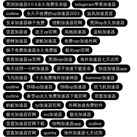
黑洞加速器3.0.6永久免费安卓版
telegeram苹果加速器
outline
永久不收费的vp加速器2023
旋风加速度器
安卓加速器梯子免费
猎豹加速器官网
黑洞vp永久加速器
雷霆加器速
老王vp官网
风驰加速器
蓝鲸加速器
蜜蜂加速器
速帆加速器
免费vqn加速外网
梯子免费加速器永久免费版
极光vqn官网
香蕉加速器vp官网
黑洞vqn加速
海外加速器七天试用
每天试用一小时加速器
原子加速下载安卓
快连加速器app
飞鸟加速器
十大免费海外加速神器
hammer加速器
outline
快喵vp加速器
快喵vp加速器
纸飞机加速器
outline
暴雪vp永久免费加速器下载官网
雷轰加速器
蚂蚁加速器
tyl加速器官网
外网加速免费软件
极光加速器官网
ios加速器
极光加速器
雷霆加速器官网下载
快鸭加速器app
outline
雷轰加速器官网
quickq
海外加速器七天试用