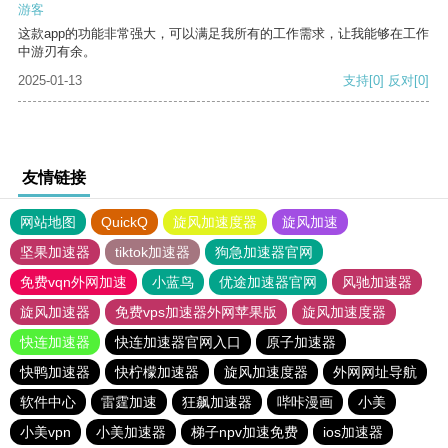
游客
这款app的功能非常强大，可以满足我所有的工作需求，让我能够在工作
中游刃有余。
2025-01-13
支持
[0]
反对
[0]
友情链接
网站地图
QuickQ
旋风加速度器
旋风加速
坚果加速器
tiktok加速器
狗急加速器官网
免费vqn外网加速
小蓝鸟
优途加速器官网
风驰加速器
旋风加速器
免费vps加速器外网苹果版
旋风加速度器
快连加速器
快连加速器官网入口
原子加速器
快鸭加速器
快柠檬加速器
旋风加速度器
外网网址导航
软件中心
雷霆加速
狂飙加速器
哔咔漫画
小美
小美vpn
小美加速器
梯子npv加速免费
ios加速器