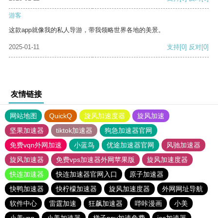
游客
这款app就像我的私人导游，带我领略世界各地的美景。
2025-01-11
支持
[0]
反对
[0]
友情链接
网站地图
QuickQ
旋风加速度器
旋风加速
坚果加速器
tiktok加速器
狗急加速器官网
免费vqn外网加速
小蓝鸟
优途加速器官网
风驰加速器
旋风加速器
免费vps加速器外网苹果版
旋风加速度器
快连加速器
快连加速器官网入口
原子加速器
快鸭加速器
快柠檬加速器
旋风加速度器
外网网址导航
软件中心
雷霆加速
狂飙加速器
哔咔漫画
小美