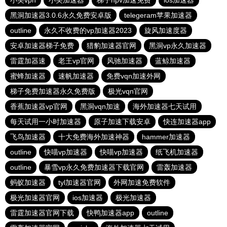
小美vpn
小美加速器
梯子npv加速免费
ios加速器
黑洞加速器3.0.6永久免费安卓版
telegeram苹果加速器
outline
永久不收费的vp加速器2023
旋风加速度器
安卓加速器梯子免费
猎豹加速器官网
黑洞vp永久加速器
雷霆加器速
老王vp官网
风驰加速器
蓝鲸加速器
蜜蜂加速器
速帆加速器
免费vqn加速外网
梯子免费加速器永久免费版
极光vqn官网
香蕉加速器vp官网
黑洞vqn加速
海外加速器七天试用
每天试用一小时加速器
原子加速下载安卓
快连加速器app
飞鸟加速器
十大免费海外加速神器
hammer加速器
outline
快喵vp加速器
快喵vp加速器
纸飞机加速器
outline
暴雪vp永久免费加速器下载官网
雷轰加速器
蚂蚁加速器
tyl加速器官网
外网加速免费软件
极光加速器官网
ios加速器
极光加速器
雷霆加速器官网下载
快鸭加速器app
outline