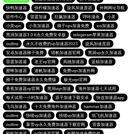
快鸭加速器
快柠檬加速器
旋风加速度器
外网网址导航
软件中心
雷霆加速
狂飙加速器
哔咔漫画
小美
小美vpn
小美加速器
梯子npv加速免费
ios加速器
黑洞加速器3.0.6永久免费安卓版
telegeram苹果加速器
outline
永久不收费的vp加速器2023
旋风加速度器
安卓加速器梯子免费
猎豹加速器官网
黑洞vp永久加速器
雷霆加器速
老王vp官网
风驰加速器
蓝鲸加速器
蜜蜂加速器
速帆加速器
免费vqn加速外网
梯子免费加速器永久免费版
极光vqn官网
香蕉加速器vp官网
黑洞vqn加速
海外加速器七天试用
每天试用一小时加速器
原子加速下载安卓
快连加速器app
飞鸟加速器
十大免费海外加速神器
hammer加速器
outline
快喵vp加速器
快喵vp加速器
纸飞机加速器
outline
暴雪vp永久免费加速器下载官网
雷轰加速器
蚂蚁加速器
tyl加速器官网
外网加速免费软件