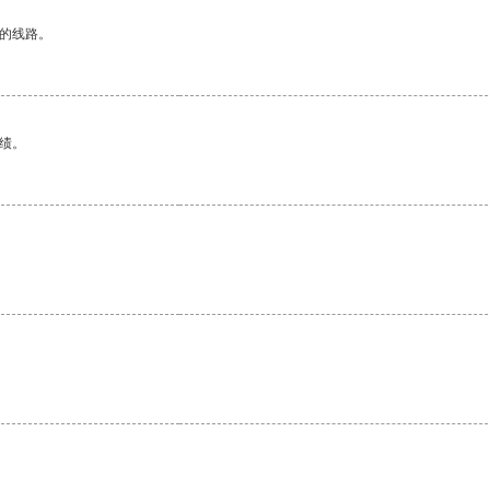
区的线路。
绩。
。