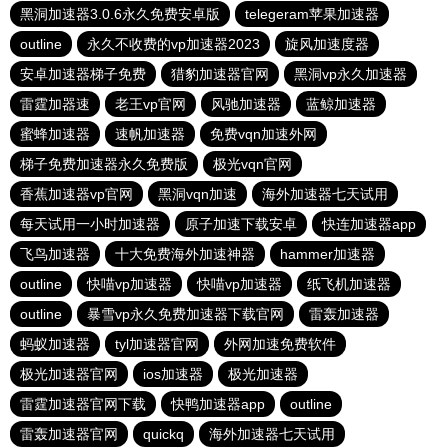
黑洞加速器3.0.6永久免费安卓版
telegeram苹果加速器
outline
永久不收费的vp加速器2023
旋风加速度器
安卓加速器梯子免费
猎豹加速器官网
黑洞vp永久加速器
雷霆加器速
老王vp官网
风驰加速器
蓝鲸加速器
蜜蜂加速器
速帆加速器
免费vqn加速外网
梯子免费加速器永久免费版
极光vqn官网
香蕉加速器vp官网
黑洞vqn加速
海外加速器七天试用
每天试用一小时加速器
原子加速下载安卓
快连加速器app
飞鸟加速器
十大免费海外加速神器
hammer加速器
outline
快喵vp加速器
快喵vp加速器
纸飞机加速器
outline
暴雪vp永久免费加速器下载官网
雷轰加速器
蚂蚁加速器
tyl加速器官网
外网加速免费软件
极光加速器官网
ios加速器
极光加速器
雷霆加速器官网下载
快鸭加速器app
outline
雷轰加速器官网
quickq
海外加速器七天试用