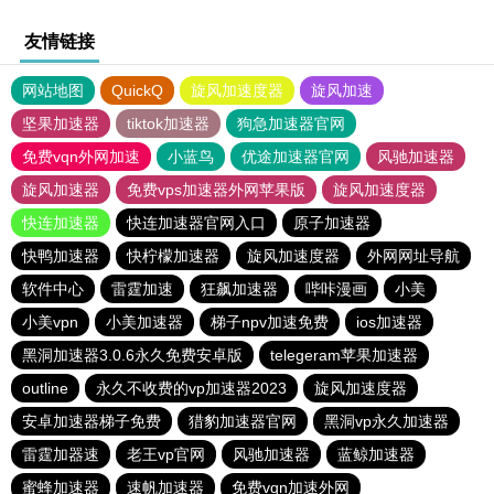
友情链接
网站地图
QuickQ
旋风加速度器
旋风加速
坚果加速器
tiktok加速器
狗急加速器官网
免费vqn外网加速
小蓝鸟
优途加速器官网
风驰加速器
旋风加速器
免费vps加速器外网苹果版
旋风加速度器
快连加速器
快连加速器官网入口
原子加速器
快鸭加速器
快柠檬加速器
旋风加速度器
外网网址导航
软件中心
雷霆加速
狂飙加速器
哔咔漫画
小美
小美vpn
小美加速器
梯子npv加速免费
ios加速器
黑洞加速器3.0.6永久免费安卓版
telegeram苹果加速器
outline
永久不收费的vp加速器2023
旋风加速度器
安卓加速器梯子免费
猎豹加速器官网
黑洞vp永久加速器
雷霆加器速
老王vp官网
风驰加速器
蓝鲸加速器
蜜蜂加速器
速帆加速器
免费vqn加速外网