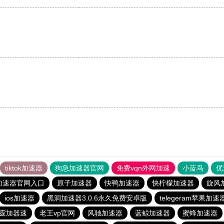
tiktok加速器
狗急加速器官网
免费vqn外网加速
小蓝鸟
优
加速器官网入口
原子加速器
快鸭加速器
快柠檬加速器
旋风
ios加速器
黑洞加速器3.0.6永久免费安卓版
telegeram苹果加速
霆加器速
老王vp官网
风驰加速器
蓝鲸加速器
蜜蜂加速器