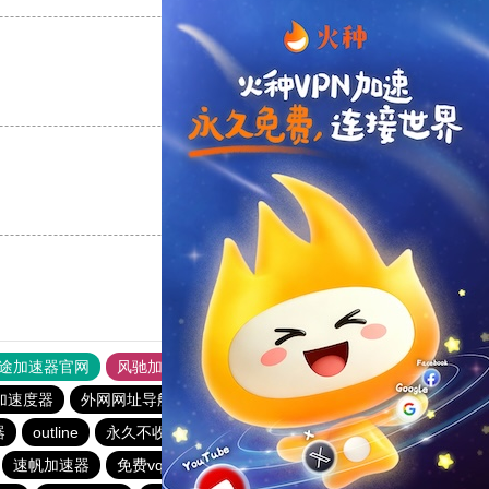
支持
[0]
反对
[0]
支持
[0]
反对
[0]
途加速器官网
风驰加速器
旋风加速器
加速度器
外网网址导航
软件中心
雷霆加速
狂飙加速器
器
outline
永久不收费的vp加速器2023
旋风加速度器
速帆加速器
免费vqn加速外网
梯子免费加速器永久免费版