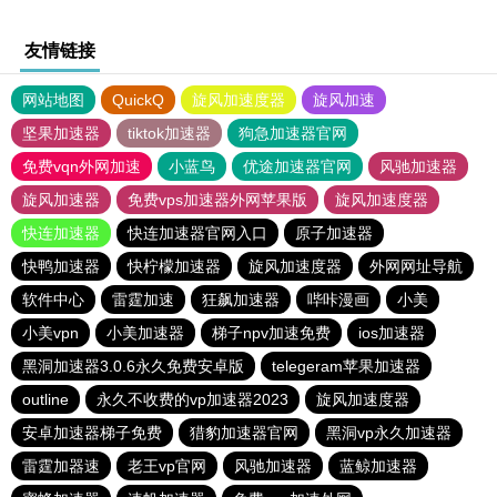
友情链接
网站地图
QuickQ
旋风加速度器
旋风加速
坚果加速器
tiktok加速器
狗急加速器官网
免费vqn外网加速
小蓝鸟
优途加速器官网
风驰加速器
旋风加速器
免费vps加速器外网苹果版
旋风加速度器
快连加速器
快连加速器官网入口
原子加速器
快鸭加速器
快柠檬加速器
旋风加速度器
外网网址导航
软件中心
雷霆加速
狂飙加速器
哔咔漫画
小美
小美vpn
小美加速器
梯子npv加速免费
ios加速器
黑洞加速器3.0.6永久免费安卓版
telegeram苹果加速器
outline
永久不收费的vp加速器2023
旋风加速度器
安卓加速器梯子免费
猎豹加速器官网
黑洞vp永久加速器
雷霆加器速
老王vp官网
风驰加速器
蓝鲸加速器