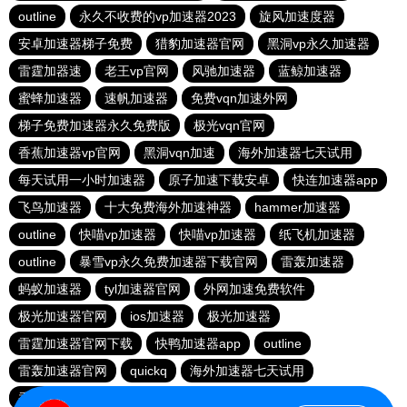
outline
永久不收费的vp加速器2023
旋风加速度器
安卓加速器梯子免费
猎豹加速器官网
黑洞vp永久加速器
雷霆加器速
老王vp官网
风驰加速器
蓝鲸加速器
蜜蜂加速器
速帆加速器
免费vqn加速外网
梯子免费加速器永久免费版
极光vqn官网
香蕉加速器vp官网
黑洞vqn加速
海外加速器七天试用
每天试用一小时加速器
原子加速下载安卓
快连加速器app
飞鸟加速器
十大免费海外加速神器
hammer加速器
outline
快喵vp加速器
快喵vp加速器
纸飞机加速器
outline
暴雪vp永久免费加速器下载官网
雷轰加速器
蚂蚁加速器
tyl加速器官网
外网加速免费软件
极光加速器官网
ios加速器
极光加速器
雷霆加速器官网下载
快鸭加速器app
outline
雷轰加速器官网
quickq
海外加速器七天试用
香蕉加速器官网