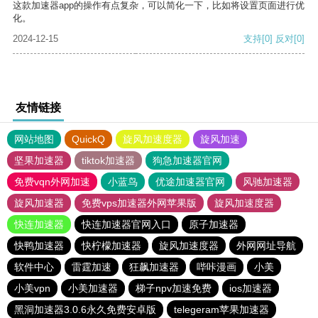
这款加速器app的操作有点复杂，可以简化一下，比如将设置页面进行优
化。
2024-12-15
支持
[0]
反对
[0]
友情链接
网站地图
QuickQ
旋风加速度器
旋风加速
坚果加速器
tiktok加速器
狗急加速器官网
免费vqn外网加速
小蓝鸟
优途加速器官网
风驰加速器
旋风加速器
免费vps加速器外网苹果版
旋风加速度器
快连加速器
快连加速器官网入口
原子加速器
快鸭加速器
快柠檬加速器
旋风加速度器
外网网址导航
软件中心
雷霆加速
狂飙加速器
哔咔漫画
小美
小美vpn
小美加速器
梯子npv加速免费
ios加速器
黑洞加速器3.0.6永久免费安卓版
telegeram苹果加速器