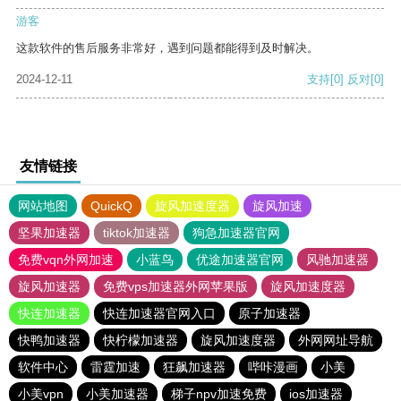
游客
这款软件的售后服务非常好，遇到问题都能得到及时解决。
2024-12-11
支持
[0]
反对
[0]
友情链接
网站地图
QuickQ
旋风加速度器
旋风加速
坚果加速器
tiktok加速器
狗急加速器官网
免费vqn外网加速
小蓝鸟
优途加速器官网
风驰加速器
旋风加速器
免费vps加速器外网苹果版
旋风加速度器
快连加速器
快连加速器官网入口
原子加速器
快鸭加速器
快柠檬加速器
旋风加速度器
外网网址导航
软件中心
雷霆加速
狂飙加速器
哔咔漫画
小美
小美vpn
小美加速器
梯子npv加速免费
ios加速器