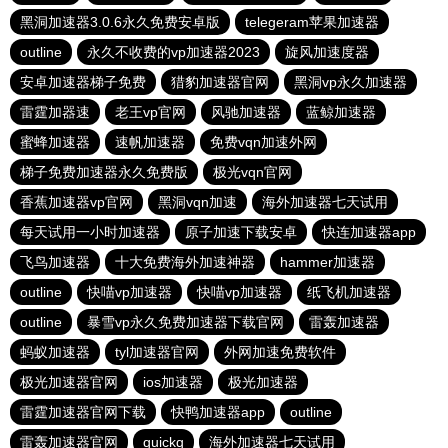
黑洞加速器3.0.6永久免费安卓版
telegeram苹果加速器
outline
永久不收费的vp加速器2023
旋风加速度器
安卓加速器梯子免费
猎豹加速器官网
黑洞vp永久加速器
雷霆加器速
老王vp官网
风驰加速器
蓝鲸加速器
蜜蜂加速器
速帆加速器
免费vqn加速外网
梯子免费加速器永久免费版
极光vqn官网
香蕉加速器vp官网
黑洞vqn加速
海外加速器七天试用
每天试用一小时加速器
原子加速下载安卓
快连加速器app
飞鸟加速器
十大免费海外加速神器
hammer加速器
outline
快喵vp加速器
快喵vp加速器
纸飞机加速器
outline
暴雪vp永久免费加速器下载官网
雷轰加速器
蚂蚁加速器
tyl加速器官网
外网加速免费软件
极光加速器官网
ios加速器
极光加速器
雷霆加速器官网下载
快鸭加速器app
outline
雷轰加速器官网
quickq
海外加速器七天试用