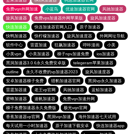
坚果加速器
tiktok加速器
狗急加速器官网
免费vqn外网加速
小蓝鸟
优途加速器官网
风驰加速器
旋风加速器
免费vps加速器外网苹果版
旋风加速度器
快连加速器
快连加速器官网入口
原子加速器
快鸭加速器
快柠檬加速器
旋风加速度器
外网网址导航
软件中心
雷霆加速
狂飙加速器
哔咔漫画
小美
小美vpn
小美加速器
梯子npv加速免费
ios加速器
黑洞加速器3.0.6永久免费安卓版
telegeram苹果加速器
outline
永久不收费的vp加速器2023
旋风加速度器
安卓加速器梯子免费
猎豹加速器官网
黑洞vp永久加速器
雷霆加器速
老王vp官网
风驰加速器
蓝鲸加速器
蜜蜂加速器
速帆加速器
免费vqn加速外网
梯子免费加速器永久免费版
极光vqn官网
香蕉加速器vp官网
黑洞vqn加速
海外加速器七天试用
每天试用一小时加速器
原子加速下载安卓
快连加速器app