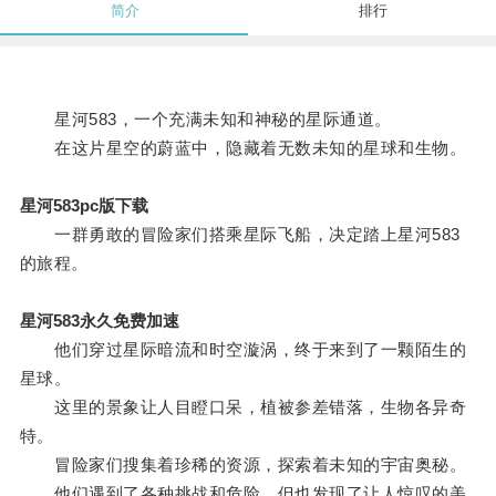
简介
排行
星河583，一个充满未知和神秘的星际通道。
在这片星空的蔚蓝中，隐藏着无数未知的星球和生物。
星河583pc版下载
一群勇敢的冒险家们搭乘星际飞船，决定踏上星河583
的旅程。
星河583永久免费加速
他们穿过星际暗流和时空漩涡，终于来到了一颗陌生的
星球。
这里的景象让人目瞪口呆，植被参差错落，生物各异奇
特。
冒险家们搜集着珍稀的资源，探索着未知的宇宙奥秘。
他们遇到了各种挑战和危险，但也发现了让人惊叹的美