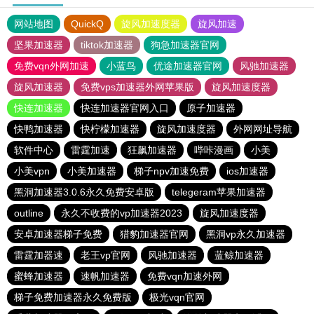
网站地图
QuickQ
旋风加速度器
旋风加速
坚果加速器
tiktok加速器
狗急加速器官网
免费vqn外网加速
小蓝鸟
优途加速器官网
风驰加速器
旋风加速器
免费vps加速器外网苹果版
旋风加速度器
快连加速器
快连加速器官网入口
原子加速器
快鸭加速器
快柠檬加速器
旋风加速度器
外网网址导航
软件中心
雷霆加速
狂飙加速器
哔咔漫画
小美
小美vpn
小美加速器
梯子npv加速免费
ios加速器
黑洞加速器3.0.6永久免费安卓版
telegeram苹果加速器
outline
永久不收费的vp加速器2023
旋风加速度器
安卓加速器梯子免费
猎豹加速器官网
黑洞vp永久加速器
雷霆加器速
老王vp官网
风驰加速器
蓝鲸加速器
蜜蜂加速器
速帆加速器
免费vqn加速外网
梯子免费加速器永久免费版
极光vqn官网