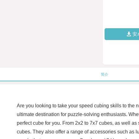
安
简介
Are you looking to take your speed cubing skills to the
ultimate destination for puzzle-solving enthusiasts. Wh
perfect cube for you. From 2x2 to 7x7 cubes, as well a
cubes. They also offer a range of accessories such as l