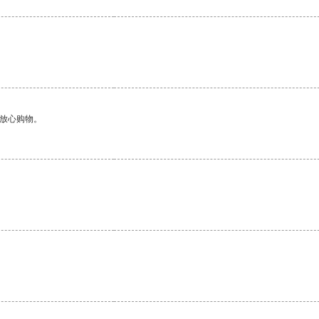
够放心购物。
。