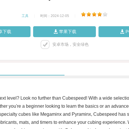
工具
|
时间：2024-12-05
|
卓下载
苹果下载
安卓市场，安全绿色
 next level? Look no further than Cubespeed! With a wide select
ether you're a beginner looking to learn the basics or an advan
s specialty cubes like Megaminx and Pyraminx, Cubespeed has s
ubricants, mats, and timers to enhance your cubing experience.