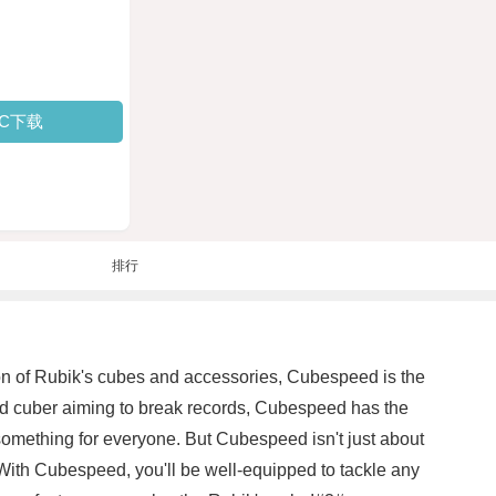
PC下载
排行
ion of Rubik's cubes and accessories, Cubespeed is the
ced cuber aiming to break records, Cubespeed has the
omething for everyone. But Cubespeed isn't just about
 With Cubespeed, you'll be well-equipped to tackle any