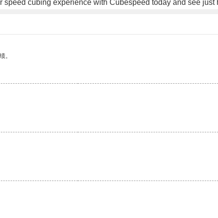
r speed cubing experience with Cubespeed today and see just h
绩。
。