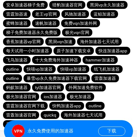
安卓加速器梯子免费
猎豹加速器官网
黑洞vp永久加速器
雷霆加器速
老王vp官网
风驰加速器
蓝鲸加速器
蜜蜂加速器
速帆加速器
免费vqn加速外网
梯子免费加速器永久免费版
极光vqn官网
香蕉加速器vp官网
黑洞vqn加速
海外加速器七天试用
每天试用一小时加速器
原子加速下载安卓
快连加速器app
飞鸟加速器
十大免费海外加速神器
hammer加速器
outline
快喵vp加速器
快喵vp加速器
纸飞机加速器
outline
暴雪vp永久免费加速器下载官网
雷轰加速器
蚂蚁加速器
tyl加速器官网
外网加速免费软件
极光加速器官网
ios加速器
极光加速器
雷霆加速器官网下载
快鸭加速器app
outline
雷轰加速器官网
quickq
海外加速器七天试用
香蕉加速器官网
永久免费使用的加速器
下载