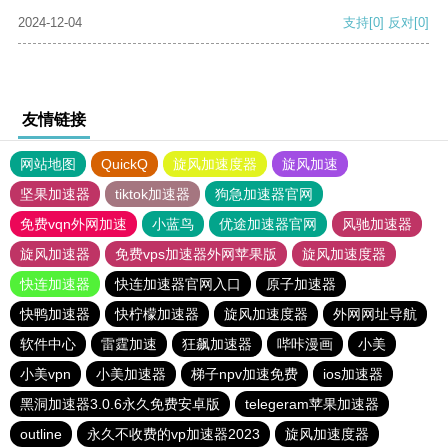
2024-12-04
支持
[0]
反对
[0]
友情链接
网站地图
QuickQ
旋风加速度器
旋风加速
坚果加速器
tiktok加速器
狗急加速器官网
免费vqn外网加速
小蓝鸟
优途加速器官网
风驰加速器
旋风加速器
免费vps加速器外网苹果版
旋风加速度器
快连加速器
快连加速器官网入口
原子加速器
快鸭加速器
快柠檬加速器
旋风加速度器
外网网址导航
软件中心
雷霆加速
狂飙加速器
哔咔漫画
小美
小美vpn
小美加速器
梯子npv加速免费
ios加速器
黑洞加速器3.0.6永久免费安卓版
telegeram苹果加速器
outline
永久不收费的vp加速器2023
旋风加速度器