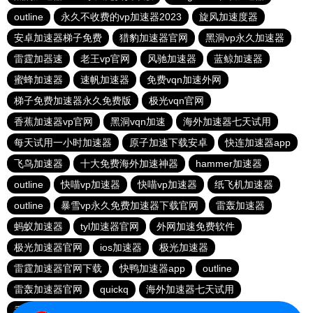
outline
永久不收费的vp加速器2023
旋风加速度器
安卓加速器梯子免费
猎豹加速器官网
黑洞vp永久加速器
雷霆加器速
老王vp官网
风驰加速器
蓝鲸加速器
蜜蜂加速器
速帆加速器
免费vqn加速外网
梯子免费加速器永久免费版
极光vqn官网
香蕉加速器vp官网
黑洞vqn加速
海外加速器七天试用
每天试用一小时加速器
原子加速下载安卓
快连加速器app
飞鸟加速器
十大免费海外加速神器
hammer加速器
outline
快喵vp加速器
快喵vp加速器
纸飞机加速器
outline
暴雪vp永久免费加速器下载官网
雷轰加速器
蚂蚁加速器
tyl加速器官网
外网加速免费软件
极光加速器官网
ios加速器
极光加速器
雷霆加速器官网下载
快鸭加速器app
outline
雷轰加速器官网
quickq
海外加速器七天试用
香蕉加速器官网