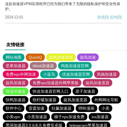
这款加速器VPM应用程序已经为我们带来了无限的隐私保护和安全性保
护。
2024-12-01
支持
[0]
反对
[0]
友情链接
网站地图
QuickQ
旋风加速度器
旋风加速
坚果加速器
tiktok加速器
狗急加速器官网
免费vqn外网加速
小蓝鸟
优途加速器官网
风驰加速器
旋风加速器
免费vps加速器外网苹果版
旋风加速度器
快连加速器
快连加速器官网入口
原子加速器
快鸭加速器
快柠檬加速器
旋风加速度器
外网网址导航
软件中心
雷霆加速
狂飙加速器
哔咔漫画
小美
小美vpn
小美加速器
梯子npv加速免费
ios加速器
黑洞加速器3.0.6永久免费安卓版
telegeram苹果加速器