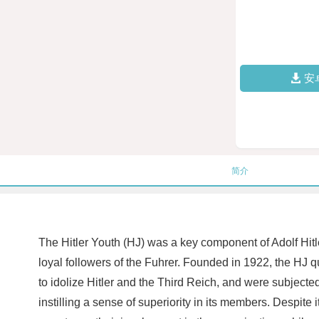
安
简介
The Hitler Youth (HJ) was a key component of Adolf Hit
loyal followers of the Fuhrer. Founded in 1922, the HJ 
to idolize Hitler and the Third Reich, and were subjecte
instilling a sense of superiority in its members. Despit