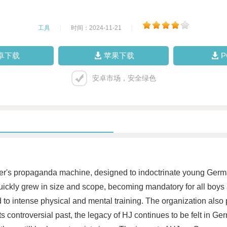
工具
|
时间：2024-11-21
|
卓下载
苹果下载
安卓市场，安全绿色
ler's propaganda machine, designed to indoctrinate young Germa
quickly grew in size and scope, becoming mandatory for all boy
d to intense physical and mental training. The organization also
e its controversial past, the legacy of HJ continues to be felt i