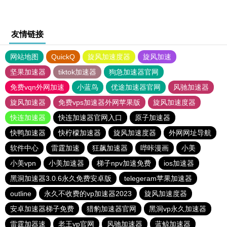
友情链接
网站地图
QuickQ
旋风加速度器
旋风加速
坚果加速器
tiktok加速器
狗急加速器官网
免费vqn外网加速
小蓝鸟
优途加速器官网
风驰加速器
旋风加速器
免费vps加速器外网苹果版
旋风加速度器
快连加速器
快连加速器官网入口
原子加速器
快鸭加速器
快柠檬加速器
旋风加速度器
外网网址导航
软件中心
雷霆加速
狂飙加速器
哔咔漫画
小美
小美vpn
小美加速器
梯子npv加速免费
ios加速器
黑洞加速器3.0.6永久免费安卓版
telegeram苹果加速器
outline
永久不收费的vp加速器2023
旋风加速度器
安卓加速器梯子免费
猎豹加速器官网
黑洞vp永久加速器
雷霆加器速
老王vp官网
风驰加速器
蓝鲸加速器