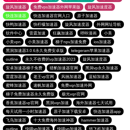
旋风加速器
免费vps加速器外网苹果版
旋风加速度器
快连加速器
快连加速器官网入口
原子加速器
快鸭加速器
快柠檬加速器
旋风加速度器
外网网址导航
软件中心
雷霆加速
狂飙加速器
哔咔漫画
小美
小美vpn
小美加速器
梯子npv加速免费
ios加速器
黑洞加速器3.0.6永久免费安卓版
telegeram苹果加速器
outline
永久不收费的vp加速器2023
旋风加速度器
安卓加速器梯子免费
猎豹加速器官网
黑洞vp永久加速器
雷霆加器速
老王vp官网
风驰加速器
蓝鲸加速器
蜜蜂加速器
速帆加速器
免费vqn加速外网
梯子免费加速器永久免费版
极光vqn官网
香蕉加速器vp官网
黑洞vqn加速
海外加速器七天试用
每天试用一小时加速器
原子加速下载安卓
快连加速器app
飞鸟加速器
十大免费海外加速神器
hammer加速器
outline
快喵vp加速器
快喵vp加速器
纸飞机加速器