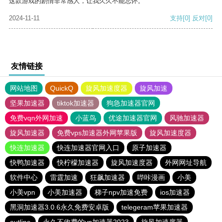
这款游戏的剧情非常感人，让我久久不能忘怀。
2024-11-11
支持
[0]
反对
[0]
友情链接
网站地图
QuickQ
旋风加速度器
旋风加速
坚果加速器
tiktok加速器
狗急加速器官网
免费vqn外网加速
小蓝鸟
优途加速器官网
风驰加速器
旋风加速器
免费vps加速器外网苹果版
旋风加速度器
快连加速器
快连加速器官网入口
原子加速器
快鸭加速器
快柠檬加速器
旋风加速度器
外网网址导航
软件中心
雷霆加速
狂飙加速器
哔咔漫画
小美
小美vpn
小美加速器
梯子npv加速免费
ios加速器
黑洞加速器3.0.6永久免费安卓版
telegeram苹果加速器