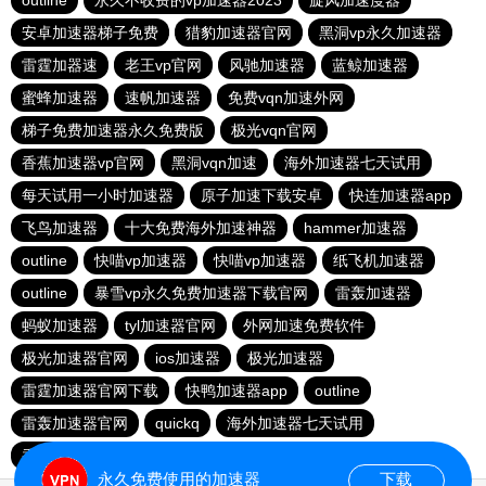
outline
永久不收费的vp加速器2023
旋风加速度器
安卓加速器梯子免费
猎豹加速器官网
黑洞vp永久加速器
雷霆加器速
老王vp官网
风驰加速器
蓝鲸加速器
蜜蜂加速器
速帆加速器
免费vqn加速外网
梯子免费加速器永久免费版
极光vqn官网
香蕉加速器vp官网
黑洞vqn加速
海外加速器七天试用
每天试用一小时加速器
原子加速下载安卓
快连加速器app
飞鸟加速器
十大免费海外加速神器
hammer加速器
outline
快喵vp加速器
快喵vp加速器
纸飞机加速器
outline
暴雪vp永久免费加速器下载官网
雷轰加速器
蚂蚁加速器
tyl加速器官网
外网加速免费软件
极光加速器官网
ios加速器
极光加速器
雷霆加速器官网下载
快鸭加速器app
outline
雷轰加速器官网
quickq
海外加速器七天试用
香蕉加速器官网
永久免费使用的加速器
下载