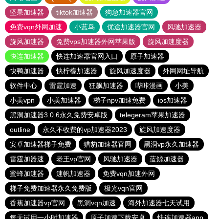
坚果加速器
tiktok加速器
狗急加速器官网
免费vqn外网加速
小蓝鸟
优途加速器官网
风驰加速器
旋风加速器
免费vps加速器外网苹果版
旋风加速度器
快连加速器
快连加速器官网入口
原子加速器
快鸭加速器
快柠檬加速器
旋风加速度器
外网网址导航
软件中心
雷霆加速
狂飙加速器
哔咔漫画
小美
小美vpn
小美加速器
梯子npv加速免费
ios加速器
黑洞加速器3.0.6永久免费安卓版
telegeram苹果加速器
outline
永久不收费的vp加速器2023
旋风加速度器
安卓加速器梯子免费
猎豹加速器官网
黑洞vp永久加速器
雷霆加器速
老王vp官网
风驰加速器
蓝鲸加速器
蜜蜂加速器
速帆加速器
免费vqn加速外网
梯子免费加速器永久免费版
极光vqn官网
香蕉加速器vp官网
黑洞vqn加速
海外加速器七天试用
每天试用一小时加速器
原子加速下载安卓
快连加速器app