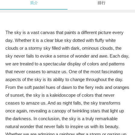
简介
排行
The sky is a vast canvas that paints a different picture every
day. Whether it is a clear blue sky dotted with fluffy white
clouds or a stormy sky filled with dark, ominous clouds, the
sky never fails to evoke a sense of wonder and awe. Each day,
we are treated to a spectacular display of colors and patterns
that never ceases to amaze us. One of the most fascinating
aspects of the sky is its ability to change throughout the day.
From the soft pastel hues of dawn to the fiery reds and oranges
of sunset, the sky is a kaleidoscope of colors that never
ceases to amaze us. And as night falls, the sky transforms
once again, revealing a canopy of twinkling stars that light up
the darkness. In conclusion, the sky is a truly remarkable
natural wonder that never fails to inspire us with its beauty.
Whether we are admiring a rainbow after a storm or gazing up