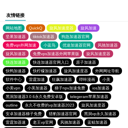
友情链接
网站地图
QuickQ
旋风加速度器
旋风加速
坚果加速器
tiktok加速器
狗急加速器官网
免费vqn外网加速
小蓝鸟
优途加速器官网
风驰加速器
旋风加速器
免费vps加速器外网苹果版
旋风加速度器
快连加速器
快连加速器官网入口
原子加速器
快鸭加速器
快柠檬加速器
旋风加速度器
外网网址导航
软件中心
雷霆加速
狂飙加速器
哔咔漫画
小美
小美vpn
小美加速器
梯子npv加速免费
ios加速器
黑洞加速器3.0.6永久免费安卓版
telegeram苹果加速器
outline
永久不收费的vp加速器2023
旋风加速度器
安卓加速器梯子免费
猎豹加速器官网
黑洞vp永久加速器
雷霆加器速
老王vp官网
风驰加速器
蓝鲸加速器