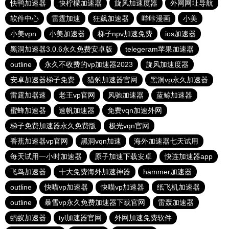
快鸭加速器
快柠檬加速器
旋风加速度器
外网网址导航
软件中心
雷霆加速
狂飙加速器
哔咔漫画
小美
小美vpn
小美加速器
梯子npv加速免费
ios加速器
黑洞加速器3.0.6永久免费安卓版
telegeram苹果加速器
outline
永久不收费的vp加速器2023
旋风加速度器
安卓加速器梯子免费
猎豹加速器官网
黑洞vp永久加速器
雷霆加器速
老王vp官网
风驰加速器
蓝鲸加速器
蜜蜂加速器
速帆加速器
免费vqn加速外网
梯子免费加速器永久免费版
极光vqn官网
香蕉加速器vp官网
黑洞vqn加速
海外加速器七天试用
每天试用一小时加速器
原子加速下载安卓
快连加速器app
飞鸟加速器
十大免费海外加速神器
hammer加速器
outline
快喵vp加速器
快喵vp加速器
纸飞机加速器
outline
暴雪vp永久免费加速器下载官网
雷轰加速器
蚂蚁加速器
tyl加速器官网
外网加速免费软件