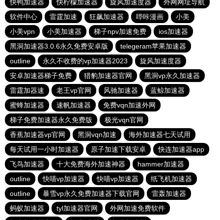
快鸭加速器
快柠檬加速器
旋风加速度器
外网网址导航
软件中心
雷霆加速
狂飙加速器
哔咔漫画
小美
小美vpn
小美加速器
梯子npv加速免费
ios加速器
黑洞加速器3.0.6永久免费安卓版
telegeram苹果加速器
outline
永久不收费的vp加速器2023
旋风加速度器
安卓加速器梯子免费
猎豹加速器官网
黑洞vp永久加速器
雷霆加器速
老王vp官网
风驰加速器
蓝鲸加速器
蜜蜂加速器
速帆加速器
免费vqn加速外网
梯子免费加速器永久免费版
极光vqn官网
香蕉加速器vp官网
黑洞vqn加速
海外加速器七天试用
每天试用一小时加速器
原子加速下载安卓
快连加速器app
飞鸟加速器
十大免费海外加速神器
hammer加速器
outline
快喵vp加速器
快喵vp加速器
纸飞机加速器
outline
暴雪vp永久免费加速器下载官网
雷轰加速器
蚂蚁加速器
tyl加速器官网
外网加速免费软件