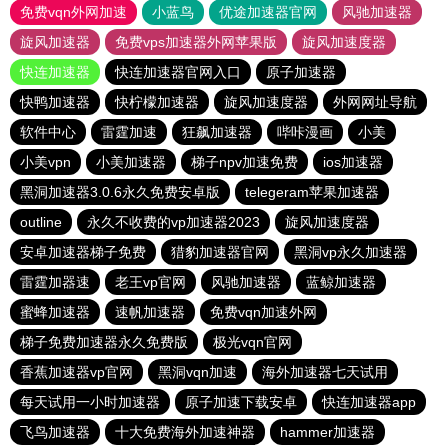
免费vqn外网加速
小蓝鸟
优途加速器官网
风驰加速器
旋风加速器
免费vps加速器外网苹果版
旋风加速度器
快连加速器
快连加速器官网入口
原子加速器
快鸭加速器
快柠檬加速器
旋风加速度器
外网网址导航
软件中心
雷霆加速
狂飙加速器
哔咔漫画
小美
小美vpn
小美加速器
梯子npv加速免费
ios加速器
黑洞加速器3.0.6永久免费安卓版
telegeram苹果加速器
outline
永久不收费的vp加速器2023
旋风加速度器
安卓加速器梯子免费
猎豹加速器官网
黑洞vp永久加速器
雷霆加器速
老王vp官网
风驰加速器
蓝鲸加速器
蜜蜂加速器
速帆加速器
免费vqn加速外网
梯子免费加速器永久免费版
极光vqn官网
香蕉加速器vp官网
黑洞vqn加速
海外加速器七天试用
每天试用一小时加速器
原子加速下载安卓
快连加速器app
飞鸟加速器
十大免费海外加速神器
hammer加速器