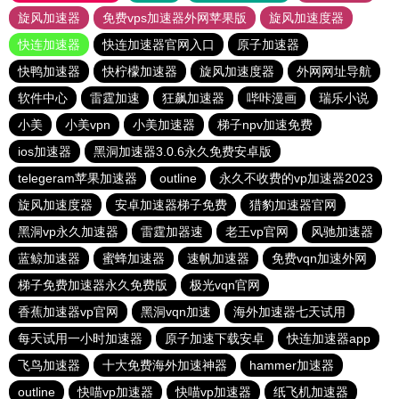
旋风加速器
免费vps加速器外网苹果版
旋风加速度器
快连加速器
快连加速器官网入口
原子加速器
快鸭加速器
快柠檬加速器
旋风加速度器
外网网址导航
软件中心
雷霆加速
狂飙加速器
哔咔漫画
瑞乐小说
小美
小美vpn
小美加速器
梯子npv加速免费
ios加速器
黑洞加速器3.0.6永久免费安卓版
telegeram苹果加速器
outline
永久不收费的vp加速器2023
旋风加速度器
安卓加速器梯子免费
猎豹加速器官网
黑洞vp永久加速器
雷霆加器速
老王vp官网
风驰加速器
蓝鲸加速器
蜜蜂加速器
速帆加速器
免费vqn加速外网
梯子免费加速器永久免费版
极光vqn官网
香蕉加速器vp官网
黑洞vqn加速
海外加速器七天试用
每天试用一小时加速器
原子加速下载安卓
快连加速器app
飞鸟加速器
十大免费海外加速神器
hammer加速器
outline
快喵vp加速器
快喵vp加速器
纸飞机加速器