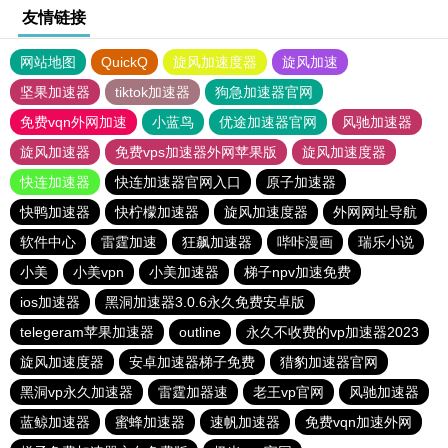
友情链接
网站地图
QuickQ
旋风加速度器
旋风加速
坚果加速器
tiktok加速器
狗急加速器官网
免费vqn外网加速
小蓝鸟
优途加速器官网
风驰加速器
旋风加速器
免费vps加速器外网苹果版
旋风加速度器
快连加速器
快连加速器官网入口
原子加速器
快鸭加速器
快柠檬加速器
旋风加速度器
外网网址导航
软件中心
雷霆加速
狂飙加速器
哔咔漫画
瑞乐小说
小美
小美vpn
小美加速器
梯子npv加速免费
ios加速器
黑洞加速器3.0.6永久免费安卓版
telegeram苹果加速器
outline
永久不收费的vp加速器2023
旋风加速度器
安卓加速器梯子免费
猎豹加速器官网
黑洞vp永久加速器
雷霆加器速
老王vp官网
风驰加速器
蓝鲸加速器
蜜蜂加速器
速帆加速器
免费vqn加速外网