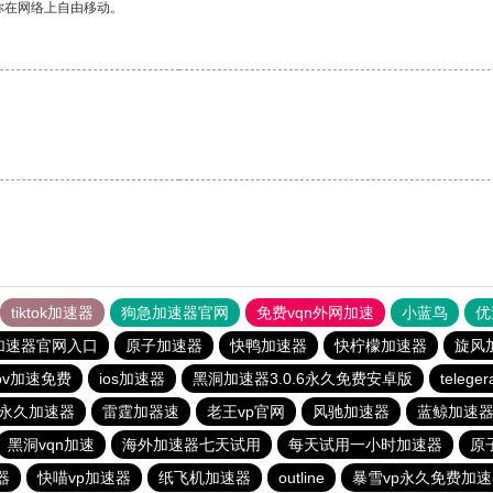
你在网络上自由移动。
tiktok加速器
狗急加速器官网
免费vqn外网加速
小蓝鸟
优
加速器官网入口
原子加速器
快鸭加速器
快柠檬加速器
旋风
pv加速免费
ios加速器
黑洞加速器3.0.6永久免费安卓版
teleg
p永久加速器
雷霆加器速
老王vp官网
风驰加速器
蓝鲸加速
黑洞vqn加速
海外加速器七天试用
每天试用一小时加速器
原
器
快喵vp加速器
纸飞机加速器
outline
暴雪vp永久免费加