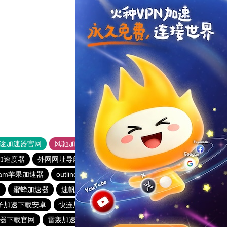
支持
[0]
反对
[0]
支持
[0]
反对
[0]
途加速器官网
风驰加速器
旋风加速器
加速度器
外网网址导航
软件中心
雷霆加速
狂飙加速器
eram苹果加速器
outline
永久不收费的vp加速器2023
器
蜜蜂加速器
速帆加速器
免费vqn加速外网
子加速下载安卓
快连加速器app
飞鸟加速器
速器下载官网
雷轰加速器
蚂蚁加速器
tyl加速器官网