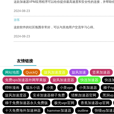
这款加速器VPM应用程序可以给你提供最高速度和安全性的连接，并帮助
2024-08-23
游客
这款软件的社区氛围非常好，可以与其他用户交流学习心得。
2024-08-23
友情链接
网站地图
QuickQ
旋风加速度器
旋风加速
坚果加速器
免费vps加速器外网苹果版
旋风加速度器
快连加速器
快连
哔咔漫画
瑞乐小说
小美
小美vpn
小美加速器
梯子n
旋风加速度器
安卓加速器梯子免费
猎豹加速器官网
黑洞v
梯子免费加速器永久免费版
极光vqn官网
香蕉加速器vp官网
十大免费海外加速神器
hammer加速器
outline
快喵vp加速