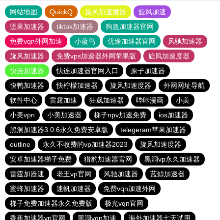
网站地图
QuickQ
旋风加速度器
旋风加速
坚果加速器
tiktok加速器
狗急加速器官网
免费vqn外网加速
小蓝鸟
优途加速器官网
风驰加速器
旋风加速器
免费vps加速器外网苹果版
旋风加速度器
快连加速器
快连加速器官网入口
原子加速器
快鸭加速器
快柠檬加速器
旋风加速度器
外网网址导航
软件中心
雷霆加速
狂飙加速器
哔咔漫画
小美
小美vpn
小美加速器
梯子npv加速免费
ios加速器
黑洞加速器3.0.6永久免费安卓版
telegeram苹果加速器
outline
永久不收费的vp加速器2023
旋风加速度器
安卓加速器梯子免费
猎豹加速器官网
黑洞vp永久加速器
雷霆加器速
老王vp官网
风驰加速器
蓝鲸加速器
蜜蜂加速器
速帆加速器
免费vqn加速外网
梯子免费加速器永久免费版
极光vqn官网
香蕉加速器vp官网
黑洞vqn加速
海外加速器七天试用