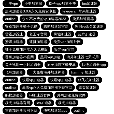
小美vpn
小美加速器
梯子npv加速免费
ios加速器
黑洞加速器3.0.6永久免费安卓版
telegeram苹果加速器
outline
永久不收费的vp加速器2023
旋风加速度器
安卓加速器梯子免费
猎豹加速器官网
黑洞vp永久加速器
雷霆加器速
老王vp官网
风驰加速器
蓝鲸加速器
蜜蜂加速器
速帆加速器
免费vqn加速外网
梯子免费加速器永久免费版
极光vqn官网
香蕉加速器vp官网
黑洞vqn加速
海外加速器七天试用
每天试用一小时加速器
原子加速下载安卓
快连加速器app
飞鸟加速器
十大免费海外加速神器
hammer加速器
outline
快喵vp加速器
快喵vp加速器
纸飞机加速器
outline
暴雪vp永久免费加速器下载官网
雷轰加速器
蚂蚁加速器
tyl加速器官网
外网加速免费软件
极光加速器官网
ios加速器
极光加速器
雷霆加速器官网下载
快鸭加速器app
outline