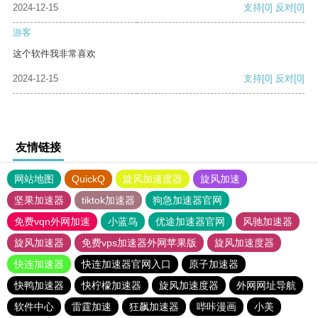
2024-12-15
支持
[0]
反对
[0]
游客
这个软件我非常喜欢
2024-12-15
支持
[0]
反对
[0]
友情链接
网站地图
QuickQ
旋风加速度器
旋风加速
坚果加速器
tiktok加速器
狗急加速器官网
免费vqn外网加速
小蓝鸟
优途加速器官网
风驰加速器
旋风加速器
免费vps加速器外网苹果版
旋风加速度器
快连加速器
快连加速器官网入口
原子加速器
快鸭加速器
快柠檬加速器
旋风加速度器
外网网址导航
软件中心
雷霆加速
狂飙加速器
哔咔漫画
小美