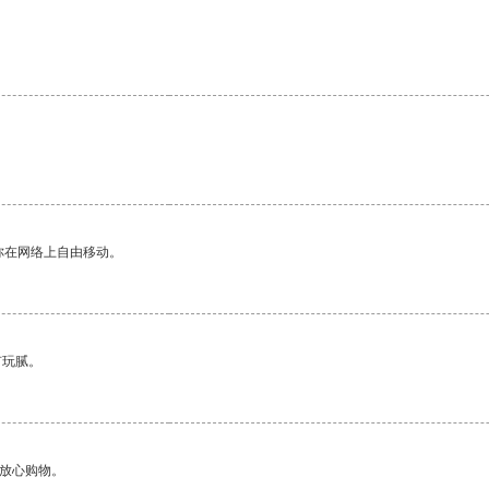
你在网络上自由移动。
有玩腻。
够放心购物。