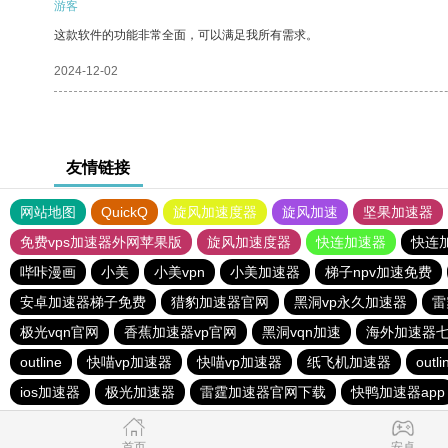
游客
这款软件的功能非常全面，可以满足我所有需求。
2024-12-02
友情链接
网站地图
QuickQ
旋风加速度器
旋风加速
坚果加速器
免费vps加速器外网苹果版
旋风加速度器
快连加速器
快连
哔咔漫画
小美
小美vpn
小美加速器
梯子npv加速免费
安卓加速器梯子免费
猎豹加速器官网
黑洞vp永久加速器
雷
极光vqn官网
香蕉加速器vp官网
黑洞vqn加速
海外加速器
outline
快喵vp加速器
快喵vp加速器
纸飞机加速器
outli
ios加速器
极光加速器
雷霆加速器官网下载
快鸭加速器app
首页
安卓