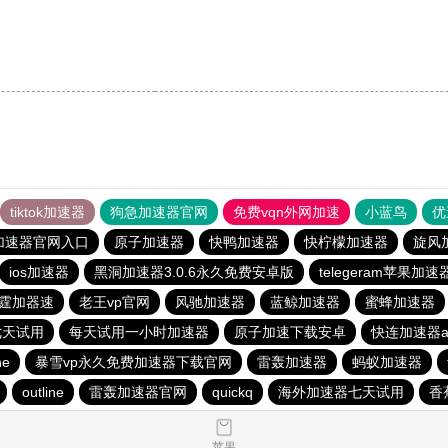
tiktok加速器
狗急加速器官网
免费vqn外网加速
小蓝鸟
优
加速器官网入口
原子加速器
快鸭加速器
快柠檬加速器
旋风
ios加速器
黑洞加速器3.0.6永久免费安卓版
telegeram苹果加速
霆加器速
老王vp官网
风驰加速器
蓝鲸加速器
蜜蜂加速器
七天试用
每天试用一小时加速器
原子加速下载安卓
快连加速器a
ne
暴雪vp永久免费加速器下载官网
雷轰加速器
蚂蚁加速器
outline
雷轰加速器官网
quickq
海外加速器七天试用
香
苹果