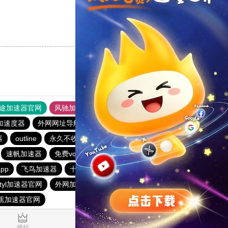
支持
[0]
反对
[0]
途加速器官网
风驰加速器
旋风加速器
加速度器
外网网址导航
软件中心
雷霆加速
狂飙加速器
器
outline
永久不收费的vp加速器2023
旋风加速度器
速帆加速器
免费vqn加速外网
梯子免费加速器永久免费版
pp
飞鸟加速器
十大免费海外加速神器
hammer加速器
tyl加速器官网
外网加速免费软件
极光加速器官网
蕉加速器官网
0.030888s
排行
推荐