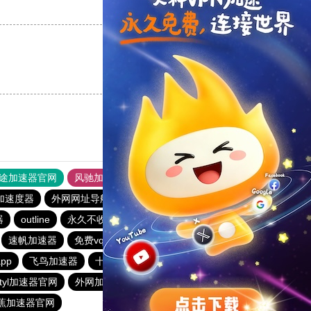
支持
[0]
反对
[0]
支持
[0]
反对
[0]
途加速器官网
风驰加速器
旋风加速器
加速度器
外网网址导航
软件中心
雷霆加速
狂飙加速器
器
outline
永久不收费的vp加速器2023
旋风加速度器
速帆加速器
免费vqn加速外网
梯子免费加速器永久免费版
pp
飞鸟加速器
十大免费海外加速神器
hammer加速器
tyl加速器官网
外网加速免费软件
极光加速器官网
蕉加速器官网