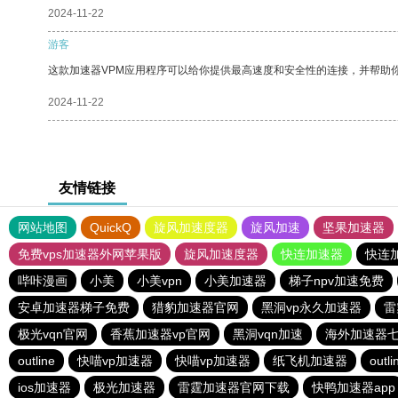
2024-11-22
游客
这款加速器VPM应用程序可以给你提供最高速度和安全性的连接，并帮助
2024-11-22
友情链接
网站地图
QuickQ
旋风加速度器
旋风加速
坚果加速器
免费vps加速器外网苹果版
旋风加速度器
快连加速器
快连
哔咔漫画
小美
小美vpn
小美加速器
梯子npv加速免费
安卓加速器梯子免费
猎豹加速器官网
黑洞vp永久加速器
雷
极光vqn官网
香蕉加速器vp官网
黑洞vqn加速
海外加速器
outline
快喵vp加速器
快喵vp加速器
纸飞机加速器
outli
ios加速器
极光加速器
雷霆加速器官网下载
快鸭加速器app