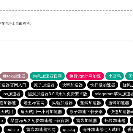
你在网络上自由移动。
tiktok加速器
狗急加速器官网
免费vqn外网加速
小蓝鸟
优
加速器官网入口
原子加速器
快鸭加速器
快柠檬加速器
旋风
ios加速器
黑洞加速器3.0.6永久免费安卓版
telegeram苹果加速
霆加器速
老王vp官网
风驰加速器
蓝鲸加速器
蜜蜂加速器
七天试用
每天试用一小时加速器
原子加速下载安卓
快连加速器a
ne
暴雪vp永久免费加速器下载官网
雷轰加速器
蚂蚁加速器
outline
雷轰加速器官网
quickq
海外加速器七天试用
香