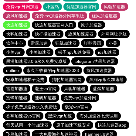
免费vqn外网加速
小蓝鸟
优途加速器官网
风驰加速器
旋风加速器
免费vps加速器外网苹果版
旋风加速度器
快连加速器
快连加速器官网入口
原子加速器
快鸭加速器
快柠檬加速器
旋风加速度器
外网网址导航
软件中心
雷霆加速
狂飙加速器
哔咔漫画
小美
小美vpn
小美加速器
梯子npv加速免费
ios加速器
黑洞加速器3.0.6永久免费安卓版
telegeram苹果加速器
outline
永久不收费的vp加速器2023
旋风加速度器
安卓加速器梯子免费
猎豹加速器官网
黑洞vp永久加速器
雷霆加器速
老王vp官网
风驰加速器
蓝鲸加速器
蜜蜂加速器
速帆加速器
免费vqn加速外网
梯子免费加速器永久免费版
极光vqn官网
香蕉加速器vp官网
黑洞vqn加速
海外加速器七天试用
每天试用一小时加速器
原子加速下载安卓
快连加速器app
飞鸟加速器
十大免费海外加速神器
hammer加速器